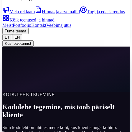
Meta reklaam
Hinna- ja arvemallid
Tugi ja edasiarendus
Kõik teenused ja hinnad
Meist
Portfoolio
Kontakt
Veebimajutus
Tume teema
ET
EN
Küsi pakkumist
KODULEHE TEGEMINE
Kodulehe tegemine, mis toob päriselt
kliente
Sinu koduleht on tihti esimene koht, kus klient sinuga kohtub.