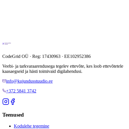
CodeGrid OÜ · Reg: 17430963 · EE102952386
Veebi- ja tarkvaraarendusega tegelev ettevõte, kes loob ettevõtetele
kaasaegseid ja hästi toimivaid digilahendusi.
info@kujundusstuudio.ee
+372 5841 3742
Teenused
Kodulehe tegemine