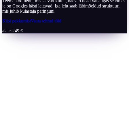
Teeme kodulehti, mis laevad kiirelt, näevad head välja igas seadmes
ja on Googles hästi leitavad. Iga leht saab läbimõeldud struktuuri,
mis juhib külastaja päringuni.
Küsi pakkumist
Vaata tehtud töid
alates
249 €