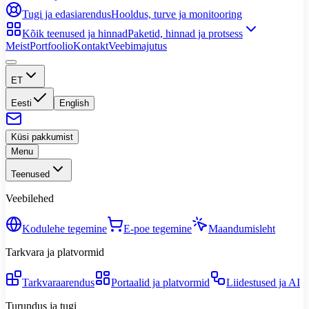
Tugi ja edasiarendus
Hooldus, turve ja monitooring
Kõik teenused ja hinnad
Paketid, hinnad ja protsess
Meist
Portfoolio
Kontakt
Veebimajutus
ET
Eesti
English
Küsi pakkumist
Menu
Teenused
Veebilehed
Kodulehe tegemine
E-poe tegemine
Maandumisleht
Tarkvara ja platvormid
Tarkvaraarendus
Portaalid ja platvormid
Liidestused ja AI
Turundus ja tugi