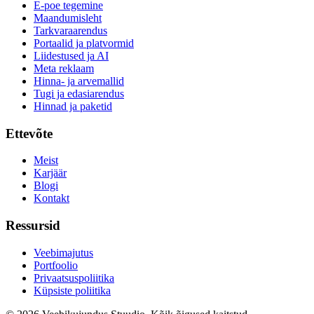
E-poe tegemine
Maandumisleht
Tarkvaraarendus
Portaalid ja platvormid
Liidestused ja AI
Meta reklaam
Hinna- ja arvemallid
Tugi ja edasiarendus
Hinnad ja paketid
Ettevõte
Meist
Karjäär
Blogi
Kontakt
Ressursid
Veebimajutus
Portfoolio
Privaatsuspoliitika
Küpsiste poliitika