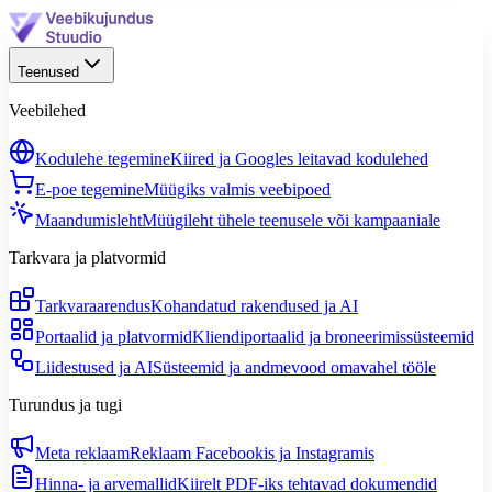
Teenused
Veebilehed
Kodulehe tegemine
Kiired ja Googles leitavad kodulehed
E-poe tegemine
Müügiks valmis veebipoed
Maandumisleht
Müügileht ühele teenusele või kampaaniale
Tarkvara ja platvormid
Tarkvaraarendus
Kohandatud rakendused ja AI
Portaalid ja platvormid
Kliendiportaalid ja broneerimissüsteemid
Liidestused ja AI
Süsteemid ja andmevood omavahel tööle
Turundus ja tugi
Meta reklaam
Reklaam Facebookis ja Instagramis
Hinna- ja arvemallid
Kiirelt PDF-iks tehtavad dokumendid